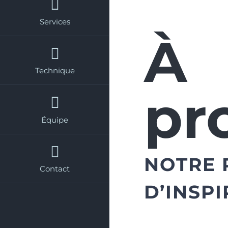
Services
À
Technique
pr
Équipe
NOTRE 
Contact
D’INSP