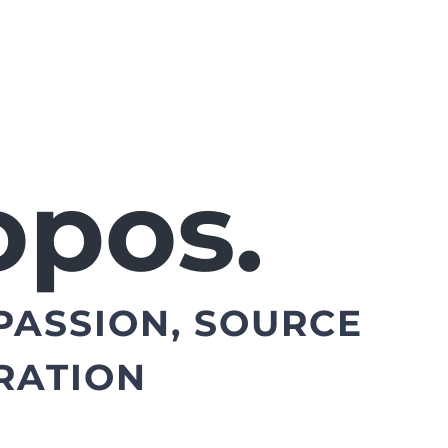
opos.
PASSION, SOURCE
IRATION