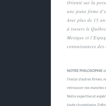
Orienté sur la pers
une jeune firme d’e
Avec plus de 15 ans
à travers le Québe
Mexique et l’Espag
connaissances des m
NOTRE PHILOSOPHIE
et
l’instar d’autres firmes, 
retrousser nos manches et
Notre expertise et expér
toute circonstance. Enfin,